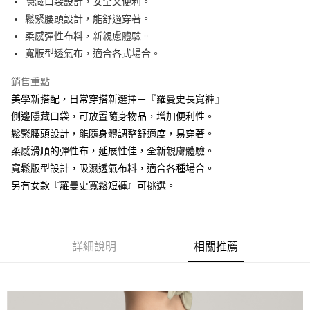
隱藏口袋設計，安全又便利。
鬆緊腰頭設計，能舒適穿著。
街口支付
柔感彈性布料，新親慮體驗。
悠遊付
寬版型透氣布，適合各式場合。
銷售重點
運送方式
美學新搭配，日常穿搭新選擇－『羅曼史長寬褲』
全家取貨付款
側邊隱藏口袋，可放置隨身物品，增加便利性。
免運費
鬆緊腰頭設計，能隨身體調整舒適度，易穿著。
付款後全家取貨
柔感滑順的彈性布，延展性佳，全新親膚體驗。
寬鬆版型設計，吸濕透氣布料，適合各種場合。
免運費
另有女款『羅曼史寬鬆短褲』可挑選。
7-11取貨付款
免運費
付款後7-11取貨
詳細說明
相關推薦
免運費
7-11取貨(快速到店)
免運費