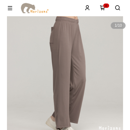
0
1
/
10