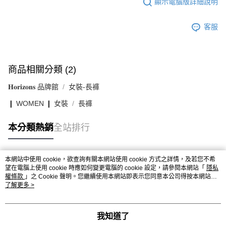
顯示電腦版詳細說明
客服
商品相關分類 (2)
𝐇𝐨𝐫𝐢𝐳𝐨𝐧𝐬 品牌館
女裝-長褲
❙ WOMEN ❙ 女裝
長褲
本分類熱銷
全站排行
本網站中使用 cookie，欲查詢有關本網站使用 cookie 方式之詳情，及若您不希
熱門標籤
望在電腦上使用 cookie 時應如何變更電腦的 cookie 設定，請參閱本網站「
隱私
權條款
」之 Cookie 聲明。您繼續使用本網站即表示您同意本公司得按本網站使
用條款之 Cookie 聲明使用 cookie。
了解更多 >
我知道了