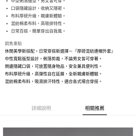
中型俐落版型，男女皆可穿。
口袋隱藏設計，收納又隱密。
街口支付
布料厚磅升級，親膚新體驗。
悠遊付
混紡棉柔布料，高吸排特性。
日常百搭，簡單穿出自我風。
運送方式
銷售重點
全家取貨付款
休閒美學新搭配，日常穿搭新選擇－『厚磅混紡連帽外套』
免運費
中性寬鬆版型設計，俐落剪裁，不論男女皆可穿著。
付款後全家取貨
側邊隱藏口袋，可放置隨身物品，安全兼具便利性。
布料厚磅升級，高彈性自在延展，全新親膚新體驗。
免運費
混紡棉柔布料，吸濕排汗特性，適合各式場合穿搭。
7-11取貨付款
免運費
付款後7-11取貨
詳細說明
相關推薦
免運費
7-11取貨(快速到店)
免運費