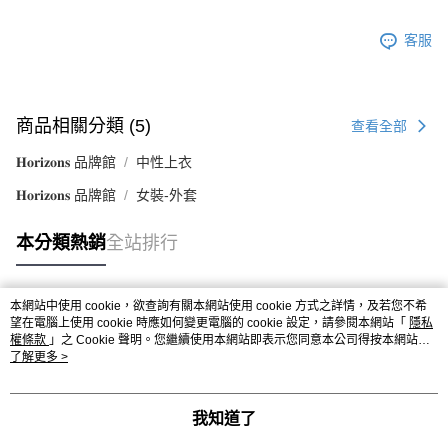
客服
商品相關分類 (5)
查看全部
𝐇𝐨𝐫𝐢𝐳𝐨𝐧𝐬 品牌館
中性上衣
𝐇𝐨𝐫𝐢𝐳𝐨𝐧𝐬 品牌館
女裝-外套
本分類熱銷
全站排行
本網站中使用 cookie，欲查詢有關本網站使用 cookie 方式之詳情，及若您不希
熱門標籤
望在電腦上使用 cookie 時應如何變更電腦的 cookie 設定，請參閱本網站「
隱私
權條款
」之 Cookie 聲明。您繼續使用本網站即表示您同意本公司得按本網站使
用條款之 Cookie 聲明使用 cookie。
了解更多 >
我知道了