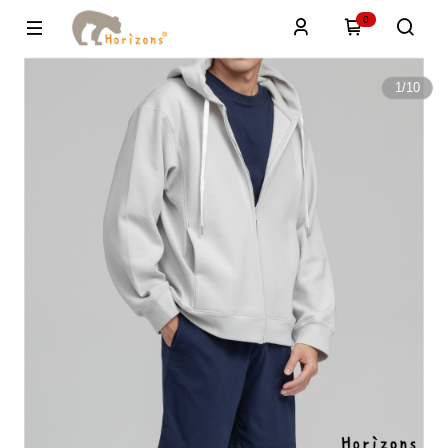
0
1
/
10