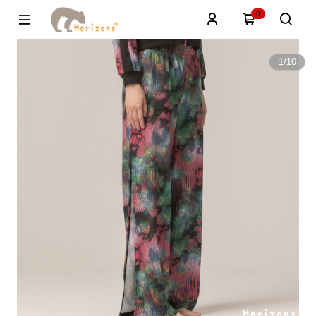
0
1
/
10