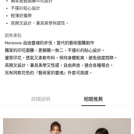
獨家藝藝圖騰印花設計
不撞衫貼心設計
街口支付
輕薄好攜帶
悠遊付
高開叉設計，兼具美學與感性。
銷售重點
運送方式
Horizons-自由靈魂的步伐，當代的藝術圖騰創作
全家取貨付款
獨家的印花圖騰，更顯獨一無二，不撞衫的貼心設計。
免運費
優質印花，透氣又柔軟布料，保持身體乾爽，避免過度悶熱。
付款後全家取貨
高開叉設計，兼具美學又性感，自由奔放，適合各種場合。
另有同款花色的『藝術家的靈魂』外套可挑選。
免運費
7-11取貨付款
免運費
詳細說明
相關推薦
付款後7-11取貨
免運費
7-11取貨(快速到店)
免運費