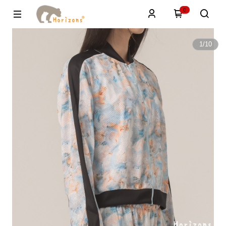
0
1
/
10