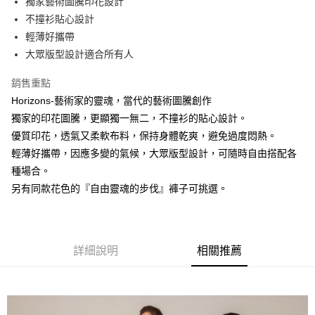
獨家藝術圖騰印花設計
不撞衫貼心設計
街口支付
輕薄好攜帶
悠遊付
大眾版型設計適合所有人
銷售重點
運送方式
Horizons-藝術家的靈魂，當代的藝術圖騰創作
全家取貨付款
獨家的印花圖騰，更顯獨一無二，不撞衫的貼心設計。
免運費
優質印花，透氣又柔軟布料，保持身體乾爽，避免過度悶熱。
付款後全家取貨
輕薄好攜帶，因應多變的氣候，大眾版型設計，可隨時自由搭配各
種場合。
免運費
另有同款花色的『自由靈魂的步伐』褲子可挑選。
7-11取貨付款
免運費
付款後7-11取貨
詳細說明
相關推薦
免運費
7-11取貨(快速到店)
免運費