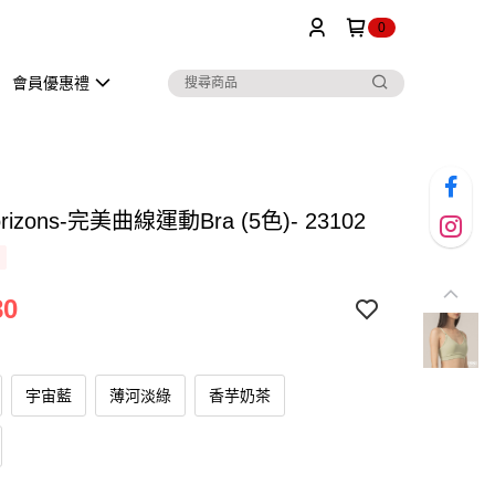
0
會員優惠禮
orizons-完美曲線運動Bra (5色)- 23102
80
宇宙藍
薄河淡綠
香芋奶茶