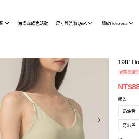
區
海樂森綠色活動
尺寸與洗滌Q&A
關於Horizons
1981H
超取免運費
NT$8
顏色
奶油黃
奇幻黑