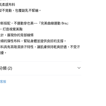
氣柔感布料
型不晃動，包覆副乳不緊繃。
新搭配，不運動穿也美~~『完美曲線運動 Bra』
計，打造視覺美胸
設計，展現你的背部線條
滑順的彈性布料，緊貼身體並提供良好的支撐。
付款
布料具有高吸濕排汗特性，讓肌膚保持乾爽舒適，不受汗
困擾。
家取貨
類 (2)
付款
𝐢𝐳𝐨𝐧𝐬品牌館
運動內衣
客服
N ❙ 女裝
基本款運動內衣
1取貨
(快速到店)