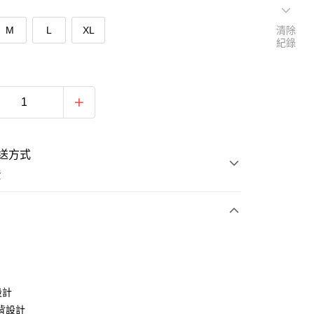
M
L
XL
清除
紀錄
送方式
費
次付款
付款
設計
背設計