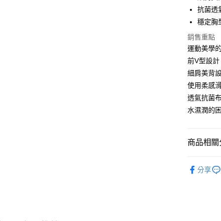
Apple Pay
抗菌透
街口支付
穩定胸
悠遊付
銷售重點
運動美學的
前V型設
運送方式
細肩美背
使用柔感
全家取貨
透氣抗菌
免運費
水濕潤的
付款後全
免運費
商品相關分
7-11取貨
𝟭𝟵𝟴𝟭𝐇𝐨
免運費
分享
❙ WOME
付款後7-1
免運費
7-11取貨