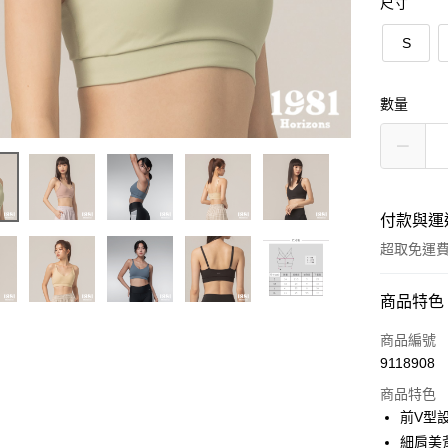
尺寸
S
數量
付款與運
超取免運
付款方式
商品特色
信用卡一
商品編號
9118908
超商取貨
商品特色
LINE Pay
前V型
細肩美