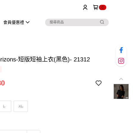
0
會員優惠禮
orizons-短版短袖上衣(黑色)- 21312
80
L
XL