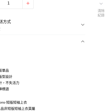
清除
紀錄
送方式
費
次付款
付款
搭單品
版型設計
計，不失活力
神標語
izons-短版短袖上衣
單品非短版短袖上衣莫屬