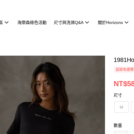
區
海樂森綠色活動
尺寸與洗滌Q&A
關於Horizons
1981H
超取免運費
NT$5
尺寸
M
數量