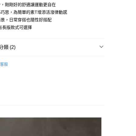
計，剛剛好的舒適讓運動更自在
小巧思，為簡單的素T增添活潑律動感
付款
場景，日常穿搭也隨性好搭配
有長版款式可選擇
家取貨
類 (2)
付款
𝐢𝐳𝐨𝐧𝐬品牌館
短袖上衣
客服
N ❙ 女裝
短袖上衣
1取貨
(快速到店)