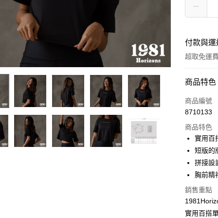
付款與運
超取免運
付款方式
商品特色
信用卡一
商品編號
8710133
超商取貨
商品特色
LINE Pay
實用百
短版的
Apple Pay
拼接設
街口支付
胸前精
悠遊付
銷售重點
1981Hor
實用百搭