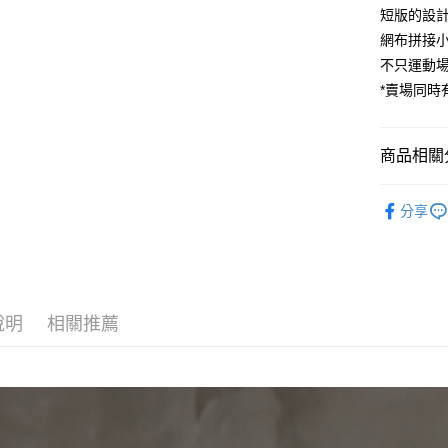
運送方式
短版的設
網布拼接
全家取貨
不只運動
免運費
*賣場同時
付款後全
免運費
商品相關分
7-11取貨
𝟭𝟵𝟴𝟭𝐇𝐨
免運費
分享
❙ WOME
付款後7-1
免運費
7-11取貨
說明
相關推薦
免運費
宅配
免運費