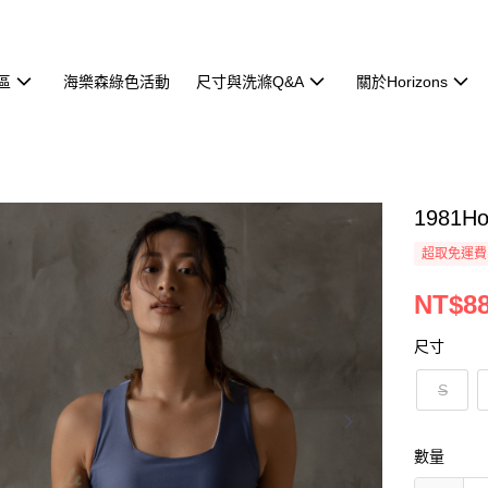
區
海樂森綠色活動
尺寸與洗滌Q&A
關於Horizons
1981H
超取免運費
NT$8
尺寸
S
數量