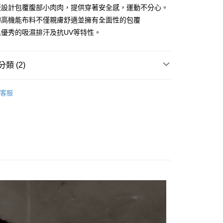
版設計包覆腹部小肉肉，提供穿著安全感，運動不分心。
的高機能布料不僅親膚舒適並擁有全面性的包覆
付款
具優秀的吸濕排汗及抗UV等特性。
家取貨
類 (2)
𝐢𝐳𝐨𝐧𝐬品牌館
運動內衣
付款
客服
N ❙ 女裝
基本款運動內衣
1取貨
(快速到店)