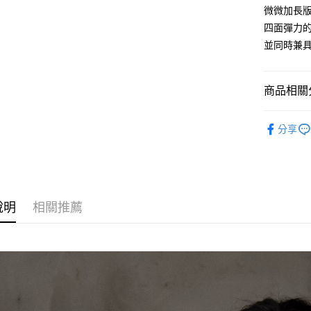
運送方式
微微加長
四面彈力
全家取貨
並同時兼
免運費
付款後全
商品相關分
免運費
𝟭𝟵𝟴𝟭𝐇𝐨
7-11取貨
分享
免運費
❙ WOME
付款後7-1
免運費
說明
相關推薦
7-11取貨
免運費
宅配
免運費