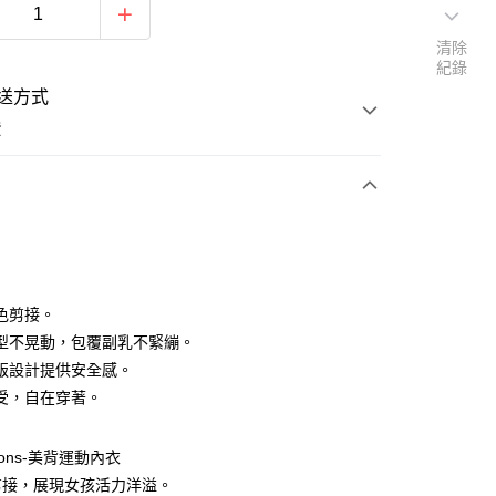
清除
紀錄
送方式
費
次付款
付款
色剪接。
型不晃動，包覆副乳不緊繃。
版設計提供安全感。
受，自在穿著。
izons-美背運動內衣
剪接，展現女孩活力洋溢。