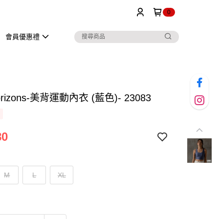
0
會員優惠禮
orizons-美背運動內衣 (藍色)- 23083
80
M
L
XL