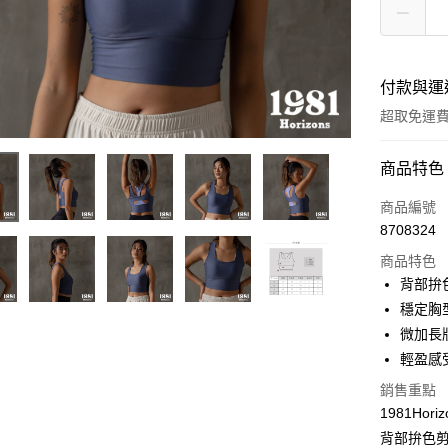
付款與運
超取免運
付款方式
商品特色
信用卡一
商品編號
8708324
超商取貨
商品特色
LINE Pay
背部拚
穩定胸
Apple Pay
微加長
街口支付
輕盈感
悠遊付
銷售重點
1981Hor
背部拚色