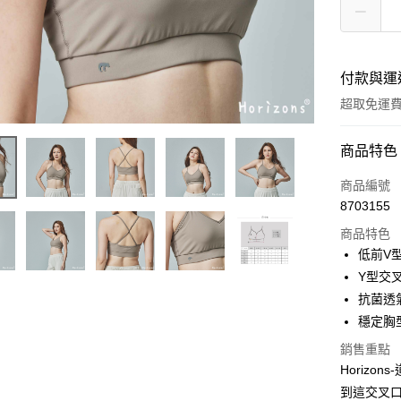
付款與運
超取免運
付款方式
商品特色
信用卡一
商品編號
8703155
超商取貨
商品特色
LINE Pay
低前V
Y型交
Apple Pay
抗菌透
街口支付
穩定胸
悠遊付
銷售重點
Horizo
到這交叉