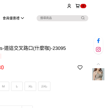
0
會員優惠禮
ons-道這交叉路口(什麼咖)-23095
80
M
L
XL
2XL