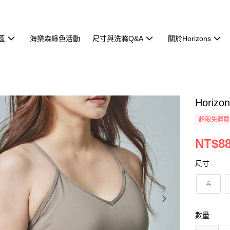
區
海樂森綠色活動
尺寸與洗滌Q&A
關於Horizons
Horiz
超取免運費
NT$8
尺寸
S
數量