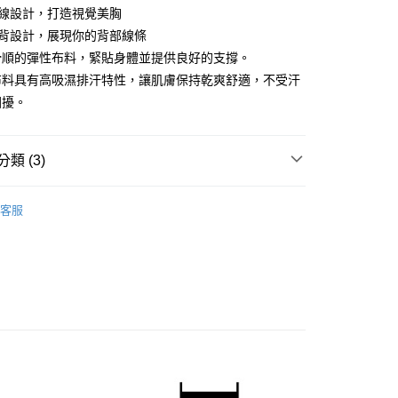
胸線設計，打造視覺美胸
美背設計，展現你的背部線條
付款
滑順的彈性布料，緊貼身體並提供良好的支撐。
布料具有高吸濕排汗特性，讓肌膚保持乾爽舒適，不受汗
家取貨
困擾。
付款
類 (3)
𝐬 品牌館
女裝-運動內衣
1取貨
客服
N ❙ 女裝
基本款運動內衣
道系列
運動內衣
(快速到店)