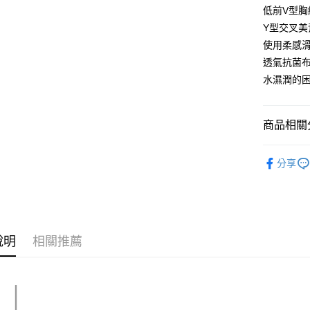
運送方式
低前V型
Y型交叉
全家取貨
使用柔感
免運費
透氣抗菌
付款後全
水濕潤的
免運費
7-11取貨
商品相關分
免運費
𝐇𝐨𝐫𝐢𝐳𝐨
付款後7-1
分享
❙ WOME
免運費
☁ 織品之
7-11取貨
免運費
說明
相關推薦
宅配
免運費