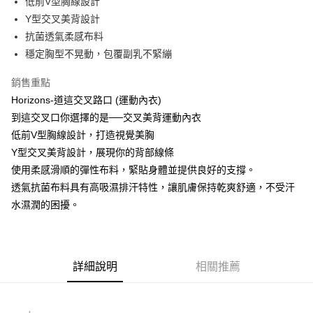
低前V型胸線設計
Y型交叉美背設計
街口支付
抗菌透氣柔感布料
悠遊付
穩定胸型不晃動，包覆副乳不緊繃
銷售重點
運送方式
Horizons-道這交叉路口 (運動內衣)
全家取貨付款
到這交叉口你選擇的是──交叉美背運動內衣
免運費
低前V型胸線設計，打造視覺美胸
付款後全家取貨
Y型交叉美背設計，展現你的背部線條
使用柔感滑順的彈性布料，緊貼身體並提供良好的支撐。
免運費
透氣抗菌布料具有高吸濕排汗特性，讓肌膚保持乾爽舒適，不受汗
7-11取貨付款
水濕潤的困擾。
免運費
付款後7-11取貨
免運費
詳細說明
相關推薦
7-11取貨(快速到店)
免運費