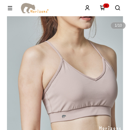
0
1
/
10