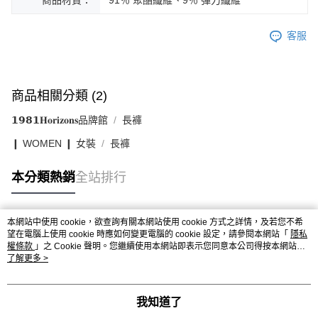
客服
商品相關分類 (2)
𝟭𝟵𝟴𝟭𝐇𝐨𝐫𝐢𝐳𝐨𝐧𝐬品牌館
長褲
❙ WOMEN ❙ 女裝
長褲
本分類熱銷
全站排行
本網站中使用 cookie，欲查詢有關本網站使用 cookie 方式之詳情，及若您不希
熱門標籤
望在電腦上使用 cookie 時應如何變更電腦的 cookie 設定，請參閱本網站「
隱私
權條款
」之 Cookie 聲明。您繼續使用本網站即表示您同意本公司得按本網站使
用條款之 Cookie 聲明使用 cookie。
了解更多 >
我知道了