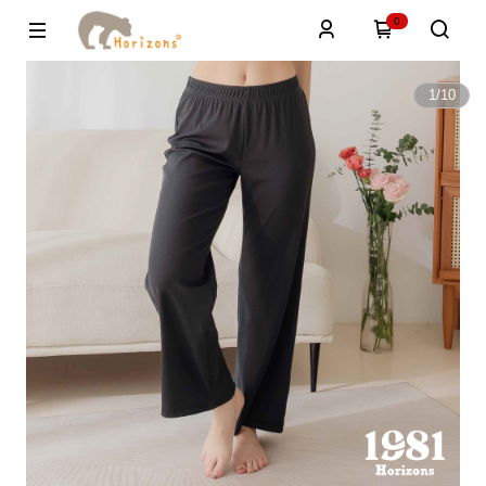
0
1
/
10