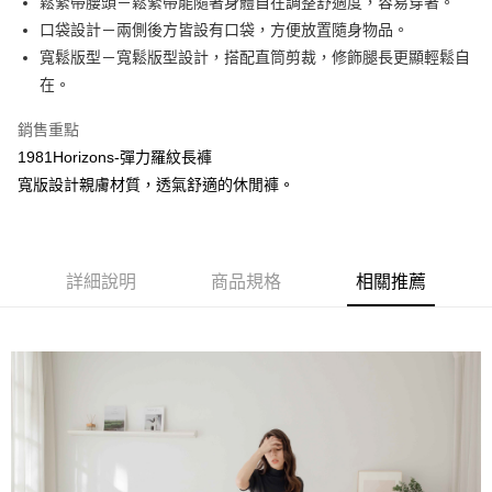
鬆緊帶腰頭－鬆緊帶能隨著身體自在調整舒適度，容易穿著。
口袋設計－兩側後方皆設有口袋，方便放置隨身物品。
街口支付
寬鬆版型－寬鬆版型設計，搭配直筒剪裁，修飾腿長更顯輕鬆自
悠遊付
在。
銷售重點
運送方式
1981Horizons-彈力羅紋長褲
全家取貨付款
寬版設計親膚材質，透氣舒適的休閒褲。
免運費
付款後全家取貨
免運費
詳細說明
商品規格
相關推薦
7-11取貨付款
免運費
付款後7-11取貨
免運費
7-11取貨(快速到店)
免運費