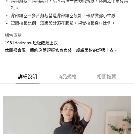
高領剪裁－高領設計，給人精神一振的俐落感，休閒之中帶有高
雅。
街口支付
背部鏤空－多片剪裁營造背部鏤空設計，帶點微露小性感。
悠遊付
短版拉長比例－短版設計落在腹部，視覺拉長身材比例。
銷售重點
運送方式
1981Horizons-短版羅紋上衣
全家取貨付款
休閒都會風，簡約俐落短版修身套裝，親膚柔軟的舒適上衣。
免運費
付款後全家取貨
免運費
詳細說明
商品規格
相關推薦
7-11取貨付款
免運費
付款後7-11取貨
免運費
7-11取貨(快速到店)
免運費