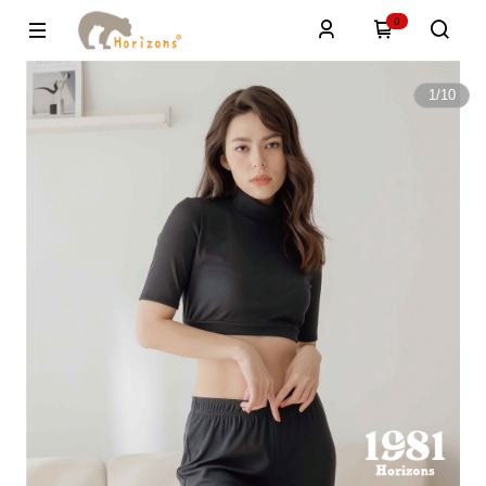
0
1
/
10