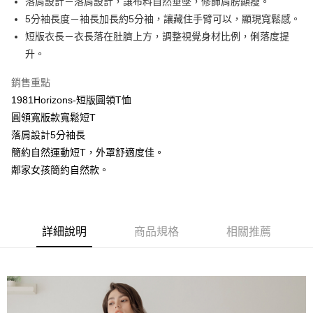
落肩設計－落肩設計，讓布料自然垂墜，修飾肩膀顯瘦。
5分袖長度－袖長加長約5分袖，讓藏住手臂可以，顯現寬鬆感。
街口支付
短版衣長－衣長落在肚臍上方，調整視覺身材比例，俐落度提
悠遊付
升。
銷售重點
運送方式
1981Horizons-短版圓領T恤
全家取貨付款
圓領寬版款寬鬆短T
免運費
落肩設計5分袖長
付款後全家取貨
簡約自然運動短T，外罩舒適度佳。
鄰家女孩簡約自然款。
免運費
7-11取貨付款
免運費
詳細說明
商品規格
相關推薦
付款後7-11取貨
免運費
7-11取貨(快速到店)
免運費