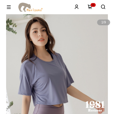
0
1
/
9