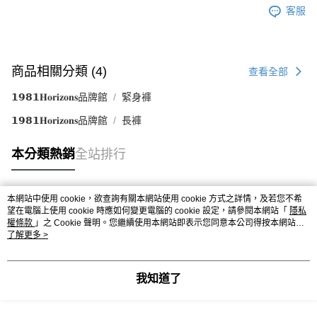
客服
商品相關分類 (4)
查看全部
𝟭𝟵𝟴𝟭𝐇𝐨𝐫𝐢𝐳𝐨𝐧𝐬品牌館
緊身褲
𝟭𝟵𝟴𝟭𝐇𝐨𝐫𝐢𝐳𝐨𝐧𝐬品牌館
長褲
本分類熱銷
全站排行
本網站中使用 cookie，欲查詢有關本網站使用 cookie 方式之詳情，及若您不希
熱門標籤
望在電腦上使用 cookie 時應如何變更電腦的 cookie 設定，請參閱本網站「
隱私
權條款
」之 Cookie 聲明。您繼續使用本網站即表示您同意本公司得按本網站使
用條款之 Cookie 聲明使用 cookie。
了解更多 >
我知道了