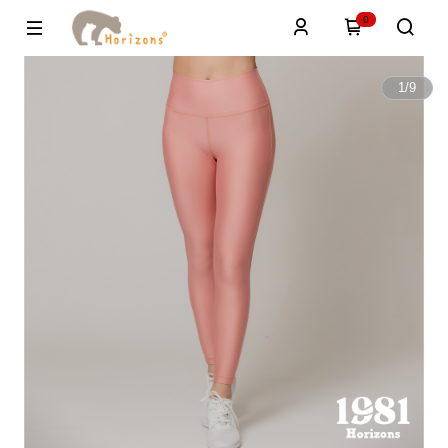
0
1
/
9