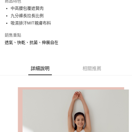
商品特色
Apple Pay
中高腰包覆遮贅肉
九分褲長拉長比例
街口支付
吸濕排汗MIT親膚布料
悠遊付
銷售重點
透氣、快乾、抗菌、伸展自在
運送方式
全家取貨付款
免運費
詳細說明
相關推薦
付款後全家取貨
免運費
7-11取貨付款
免運費
付款後7-11取貨
免運費
7-11取貨(快速到店)