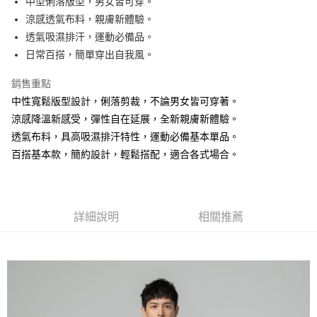
中型俐落版型，男女皆可穿。
涼感透氣布料，親膚新體驗。
街口支付
透氣吸濕排汗，運動必備品。
悠遊付
日常百搭，簡單穿出自我風。
銷售重點
運送方式
中性寬鬆版型設計，俐落剪裁，不論男女皆可穿著。
全家取貨付款
涼感降溫新感受，彈性自在延展，全新親膚新體驗。
免運費
透氣布料，具高吸濕排汗特性，運動必備基本單品。
付款後全家取貨
百搭基本款，簡約設計，輕鬆搭配，適合各式場合。
免運費
7-11取貨付款
詳細說明
相關推薦
免運費
付款後7-11取貨
免運費
7-11取貨(快速到店)
免運費