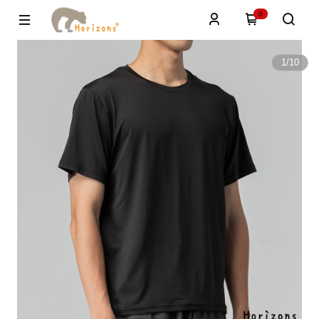
0
1
/
10