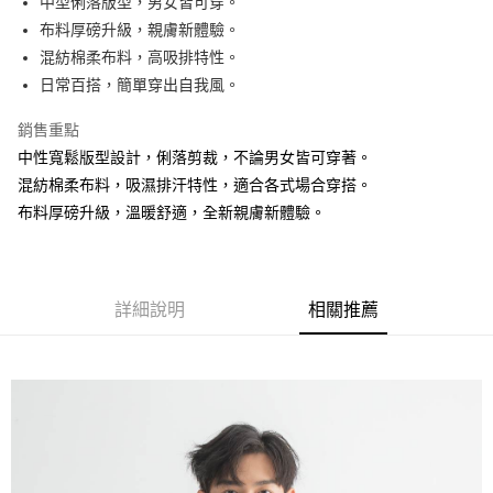
中型俐落版型，男女皆可穿。
布料厚磅升級，親膚新體驗。
街口支付
混紡棉柔布料，高吸排特性。
悠遊付
日常百搭，簡單穿出自我風。
銷售重點
運送方式
中性寬鬆版型設計，俐落剪裁，不論男女皆可穿著。
全家取貨付款
混紡棉柔布料，吸濕排汗特性，適合各式場合穿搭。
免運費
布料厚磅升級，溫暖舒適，全新親膚新體驗。
付款後全家取貨
免運費
7-11取貨付款
詳細說明
相關推薦
免運費
付款後7-11取貨
免運費
7-11取貨(快速到店)
免運費