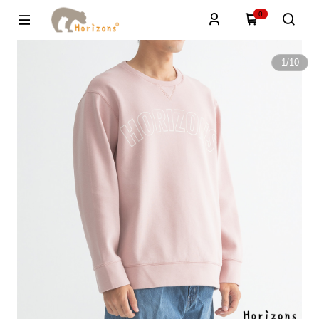
0
1
/
10