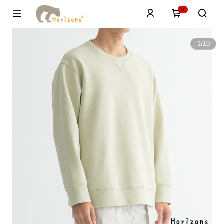
0
1
/
10