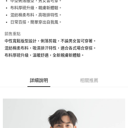
中型俐落版型，男女皆可穿。
布料厚磅升級，親膚新體驗。
街口支付
混紡棉柔布料，高吸排特性。
悠遊付
日常百搭，簡單穿出自我風。
銷售重點
運送方式
中性寬鬆版型設計，俐落剪裁，不論男女皆可穿著。
全家取貨付款
混紡棉柔布料，吸濕排汗特性，適合各式場合穿搭。
免運費
布料厚磅升級，溫暖舒適，全新親膚新體驗。
付款後全家取貨
免運費
7-11取貨付款
詳細說明
相關推薦
免運費
付款後7-11取貨
免運費
7-11取貨(快速到店)
免運費