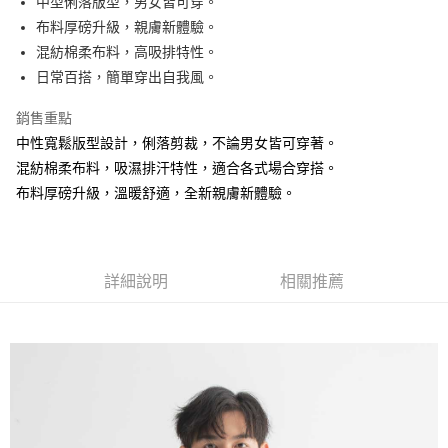
中型俐落版型，男女皆可穿。
布料厚磅升級，親膚新體驗。
街口支付
混紡棉柔布料，高吸排特性。
悠遊付
日常百搭，簡單穿出自我風。
銷售重點
運送方式
中性寬鬆版型設計，俐落剪裁，不論男女皆可穿著。
全家取貨付款
混紡棉柔布料，吸濕排汗特性，適合各式場合穿搭。
免運費
布料厚磅升級，溫暖舒適，全新親膚新體驗。
付款後全家取貨
免運費
7-11取貨付款
詳細說明
相關推薦
免運費
付款後7-11取貨
免運費
7-11取貨(快速到店)
免運費