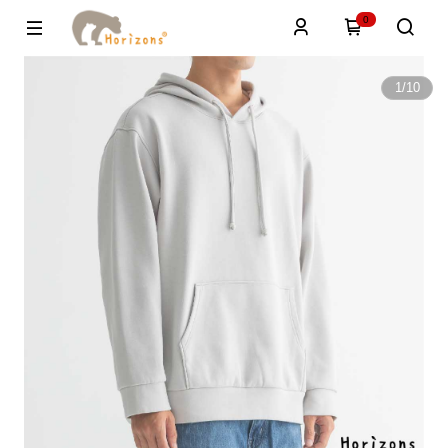
0
1
/
10