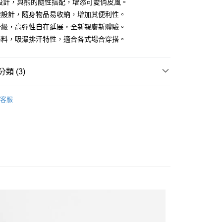
o設計，與熊的隨性搭配，增添可愛俏皮風。
袋設計，隨身物品易收納，增加其便利性。
升級，高彈性自在延展，全新親膚新體驗。
布料，吸濕排汗特性，適合各式場合穿搭。
類 (3)
𝐨𝐧𝐬 X 聯名系列 ☀︎
cooseii
客服
 男裝
長袖上衣
N ❙ 女裝
長袖上衣