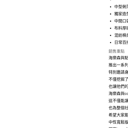
中型俐
悠遊付
獨家造
中間口
運送方式
布料厚
混紡棉
全家取貨
日常百
免運費
銷售重點
付款後全
海樂森與點點
免運費
推出一系列
特別邀請
7-11取貨
不僅挖掘
免運費
也讓他們
付款後7-1
海樂森與co
免運費
這不僅能
也為整個
7-11取貨
希望大家
免運費
中性寬鬆