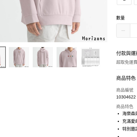
數量
付款與運
超取免運
付款方式
商品特色
信用卡一
商品編號
10304622
超商取貨
商品特色
LINE Pay
海樂森與
充滿愛的
Apple Pay
特別邀
街口支付