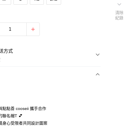
清除
紀錄
送方式
費
次付款
付款
點點善 cooseii 攜手合作
聯名帽T 💕
請身心受限者共同設計圖案