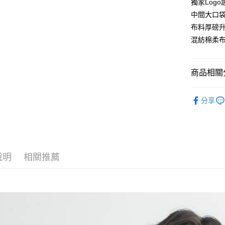
宅配
獨家Log
免運費
中間大口
布料厚磅
混紡棉柔
商品相關分
☀︎ 𝐇𝐨𝐫𝐢
分享
❙ MEN ❙
❙ WOME
說明
相關推薦