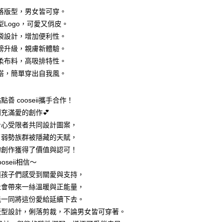
落版型，男女皆可穿。
型Logo，可愛又俏皮。
袋設計，增加便利性。
磅升級，親膚新體驗。
柔布料，高吸排特性。
付款
搭，簡單穿出自我風。
家取貨
善 cooseii攜手合作！
充滿愛的創作💕
身心受限者共同設計圖案，
付款
了弱勢族群被隱藏的天賦，
的創作獲得了價值與認可！
1取貨
oseii相信～
讓孩子們感受到關愛與支持，
社會帶來一絲溫暖與正能量，
(快速到店)
能一同將這份愛給延續下去。
版型設計，俐落剪裁，不論男女皆可穿著。