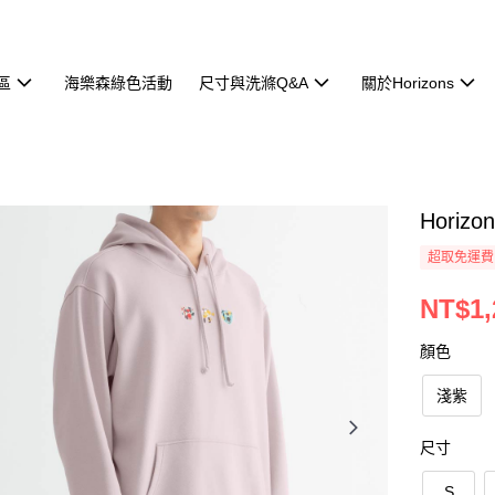
區
海樂森綠色活動
尺寸與洗滌Q&A
關於Horizons
Horizo
超取免運費
NT$1,
顏色
淺紫
尺寸
S