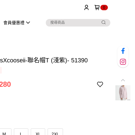
0
會員優惠禮
nsXcooseii-聯名帽T (淺紫)- 51390
280
M
L
XL
2XL